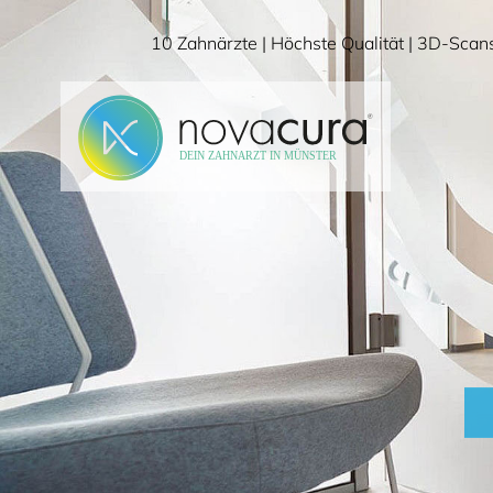
Direkt
10 Zahnärzte | Höchste Qualität | 3D-Scan
zum
Seiteninhalt
springen