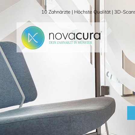
Direkt
10 Zahnärzte | Höchste Qualität | 3D-Scan
zum
Seiteninhalt
springen